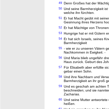
49
Denn Großes hat der Mächtige
50
Und seine Barmherzigkeit ist
welche ihn fürchten.
51
Er hat Macht geübt mit seinem
Gesinnung ihres Herzens hoc
52
Er hat Mächtige von Thronen
53
Hungrige hat er mit Gütern erf
54
Er hat sich Israels, seines
Barmherzigkeit
55
- wie er zu unseren Vätern 
Nachkommen in Ewigkeit. -
56
Und Maria blieb ungefähr drei
Haus zurück. Geburt des Joh
57
Für Elisabeth aber erfüllte si
gebar einen Sohn.
58
Und ihre Nachbarn und Verwa
Barmherzigkeit an ihr groß ge
59
Und es geschah am achten Ta
beschneiden; und sie nannt
Zacharias.
60
Und seine Mutter antwortete 
heißen.