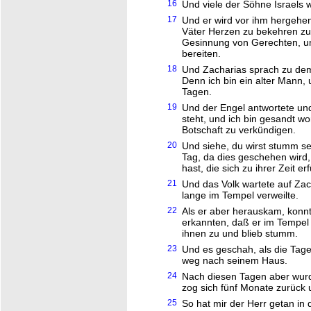
16
Und viele der Söhne Israels 
17
Und er wird vor ihm hergehen
Väter Herzen zu bekehren z
Gesinnung von Gerechten, um
bereiten.
18
Und Zacharias sprach zu dem
Denn ich bin ein alter Mann, 
Tagen.
19
Und der Engel antwortete und 
steht, und ich bin gesandt wo
Botschaft zu verkündigen.
20
Und siehe, du wirst stumm s
Tag, da dies geschehen wird,
hast, die sich zu ihrer Zeit er
21
Und das Volk wartete auf Zac
lange im Tempel verweilte.
22
Als er aber herauskam, konnt
erkannten, daß er im Tempel 
ihnen zu und blieb stumm.
23
Und es geschah, als die Tage
weg nach seinem Haus.
24
Nach diesen Tagen aber wurd
zog sich fünf Monate zurück 
25
So hat mir der Herr getan in