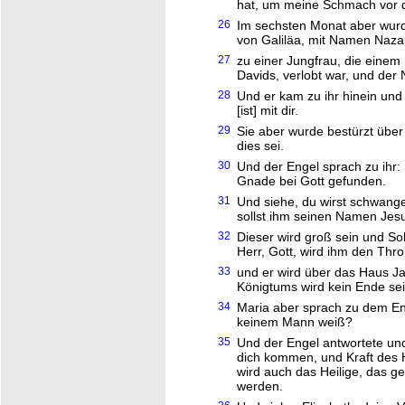
hat, um meine Schmach vor
26
Im sechsten Monat aber wurde
von Galiläa, mit Namen Naza
27
zu einer Jungfrau, die ein
Davids, verlobt war, und der
28
Und er kam zu ihr hinein und
[ist] mit dir.
29
Sie aber wurde bestürzt über
dies sei.
30
Und der Engel sprach zu ihr: 
Gnade bei Gott gefunden.
31
Und siehe, du wirst schwang
sollst ihm seinen Namen Jes
32
Dieser wird groß sein und S
Herr, Gott, wird ihm den Thr
33
und er wird über das Haus Ja
Königtums wird kein Ende sei
34
Maria aber sprach zu dem Eng
keinem Mann weiß?
35
Und der Engel antwortete und 
dich kommen, und Kraft des 
wird auch das Heilige, das 
werden.