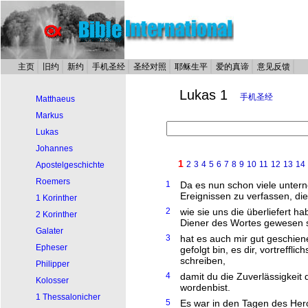
主页
旧约
新约
手机圣经
圣经对照
耶稣生平
爱的真谛
意见反馈
Lukas 1
手机圣经
Matthaeus
Markus
Lukas
Johannes
1
2
3
4
5
6
7
8
9
10
11
12
13
14
Apostelgeschichte
Roemers
1
Da es nun schon viele unter
Ereignissen zu verfassen, di
1 Korinther
2
wie sie uns die überliefert 
2 Korinther
Diener des Wortes gewesen s
Galater
3
hat es auch mir gut geschien
Epheser
gefolgt bin, es dir, vortreffl
schreiben,
Philipper
4
damit du die Zuverlässigkeit 
Kolosser
wordenbist.
1 Thessalonicher
5
Es war in den Tagen des Hero