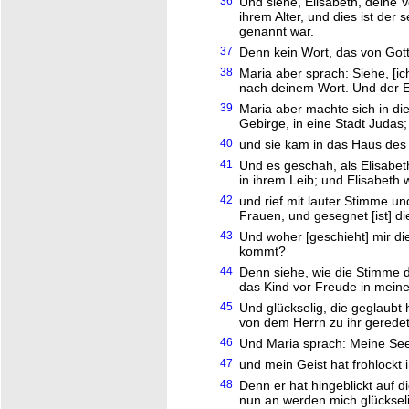
36
Und siehe, Elisabeth, deine 
ihrem Alter, und dies ist der 
genannt war.
37
Denn kein Wort, das von Gott 
38
Maria aber sprach: Siehe, [i
nach deinem Wort. Und der En
39
Maria aber machte sich in die
Gebirge, in eine Stadt Judas;
40
und sie kam in das Haus des 
41
Und es geschah, als Elisabet
in ihrem Leib; und Elisabeth w
42
und rief mit lauter Stimme un
Frauen, und gesegnet [ist] di
43
Und woher [geschieht] mir di
kommt?
44
Denn siehe, wie die Stimme 
das Kind vor Freude in mein
45
Und glückselig, die geglaubt
von dem Herrn zu ihr geredet 
46
Und Maria sprach: Meine See
47
und mein Geist hat frohlockt 
48
Denn er hat hingeblickt auf d
nun an werden mich glückseli