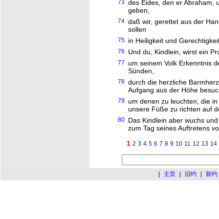
73
des Eides, den er Abraham, 
geben,
74
daß wir, gerettet aus der Ha
sollen
75
in Heiligkeit und Gerechtigkei
76
Und du, Kindlein, wirst ein 
77
um seinem Volk Erkenntnis de
Sünden,
78
durch die herzliche Barmherz
Aufgang aus der Höhe besuch
79
um denen zu leuchten, die in
unsere Füße zu richten auf 
80
Das Kindlein aber wuchs und 
zum Tag seines Auftretens vor
1
2
3
4
5
6
7
8
9
10
11
12
13
14
|
主页
|
旧约
|
新约