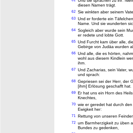
61
Und sie sprachen zu ihr: Niem
diesen Namen trägt.
62
Sie winkten aber seinem Vater
63
Und er forderte ein Täfelchen
Name. Und sie wunderten sich
64
Sogleich aber wurde sein Mu
er redete und lobte Gott.
65
Und Furcht kam über alle, d
Gebirge von Judäa wurden al
66
Und alle, die es hörten, na
wohl aus diesem Kindlein we
ihm.
67
Und Zacharias, sein Vater, wu
und sprach:
68
Gepriesen sei der Herr, der 
[ihm] Erlösung geschafft hat.
69
Er hat uns ein Horn des Heil
Knechtes,
70
wie er geredet hat durch den
Ewigkeit her:
71
Rettung von unseren Feinden 
72
um Barmherzigkeit zu üben a
Bundes zu gedenken,