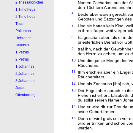
2 Thessalonicher
Namen Zacharias, aus der Ab
den Töchtern Aarons und ihr
1 Timotheus
6
Beide aber waren gerecht vor
2 Timotheus
Geboten und Satzungen des 
Titus
7
Und sie hatten kein Kind, wei
in ihren Tagen weit vorgerück
Philemon
8
Es geschah aber, als er in d
Hebraeer
priesterlichen Dienst vor Gott
Jakobus
9
traf ihn, nach der Gewohnhei
1 Petrus
des Herrn zu gehen, um zu r
2 Petrus
10
Und die ganze Menge des Vo
Räucherns.
1 Johannes
11
Ihm erschien aber ein Engel
2 Johannes
Räucheraltars.
3 Johannes
12
Und als Zacharias [ihn] sah, 
Judas
13
Der Engel aber sprach zu ihm
Offenbarung
Flehen ist erhört: Elisabeth,
du sollst seinen Namen Joh
14
Und er wird dir zur Freude u
seine Geburt freuen.
15
Denn er wird groß sein vor 
wird er trinken und schon von 
werden.