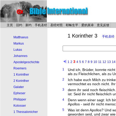
主页
旧约
新约
手机圣经
圣经对照
耶稣生平
爱的真谛
意见反馈
1 Korinther 3
手机圣经
Matthaeus
Markus
Lukas
Johannes
3
1
2
4
5
6
7
8
9
10
11
12
13
14
Apostelgeschichte
Roemers
1
Und ich, Brüder, konnte nicht
als zu Fleischlichen, als zu 
1 Korinther
2
Ich habe euch Milch zu trinke
2 Korinther
vermochtet es noch nicht. Ihr
Galater
3
denn ihr seid noch fleischlic
Epheser
ist: Seid ihr nicht fleischli
Philipper
4
Denn wenn einer sagt: Ich bi
Apollos - seid ihr nicht mensc
Kolosser
5
Was ist denn Apollos? Und was
1 Thessalonicher
geworden seid, und zwar wie