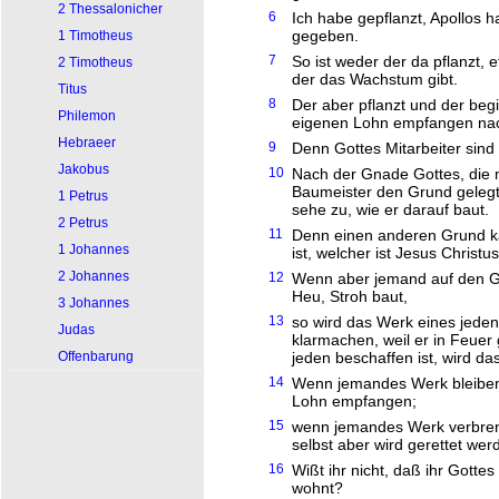
2 Thessalonicher
6
Ich habe gepflanzt, Apollos 
gegeben.
1 Timotheus
7
So ist weder der da pflanzt, 
2 Timotheus
der das Wachstum gibt.
Titus
8
Der aber pflanzt und der begi
Philemon
eigenen Lohn empfangen nach
Hebraeer
9
Denn Gottes Mitarbeiter sind 
Jakobus
10
Nach der Gnade Gottes, die m
Baumeister den Grund gelegt;
1 Petrus
sehe zu, wie er darauf baut.
2 Petrus
11
Denn einen anderen Grund k
1 Johannes
ist, welcher ist Jesus Christus
2 Johannes
12
Wenn aber jemand auf den Gru
Heu, Stroh baut,
3 Johannes
13
so wird das Werk eines jeden
Judas
klarmachen, weil er in Feuer
Offenbarung
jeden beschaffen ist, wird da
14
Wenn jemandes Werk bleiben w
Lohn empfangen;
15
wenn jemandes Werk verbrenn
selbst aber wird gerettet we
16
Wißt ihr nicht, daß ihr Gotte
wohnt?