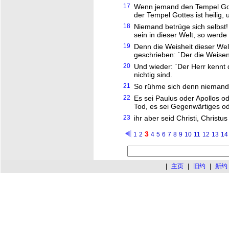
17
Wenn jemand den Tempel Gott
der Tempel Gottes ist heilig, 
18
Niemand betrüge sich selbst
sein in dieser Welt, so werde 
19
Denn die Weisheit dieser Welt 
geschrieben: `Der die Weisen f
20
Und wieder: `Der Herr kennt
nichtig sind.
21
So rühme sich denn niemand [
22
Es sei Paulus oder Apollos o
Tod, es sei Gegenwärtiges ode
23
ihr aber seid Christi, Christus
3
1
2
4
5
6
7
8
9
10
11
12
13
14
|
主页
|
旧约
|
新约