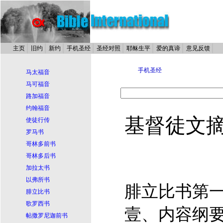
主页
旧约
新约
手机圣经
圣经对照
耶稣生平
爱的真谛
意见反馈
手机圣经
马太福音
马可福音
路加福音
约翰福音
基督徒文
使徒行传
罗马书
哥林多前书
哥林多后书
加拉太书
以弗所书
腓立比书第
腓立比书
歌罗西书
壹、内容纲
帖撒罗尼迦前书