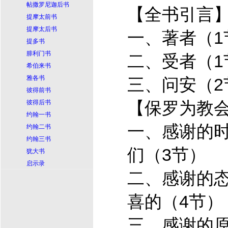
帖撒罗尼迦后书
【全书引言
提摩太前书
提摩太后书
一、著者（1
提多书
腓利门书
二、受者（1
希伯来书
雅各书
三、问安（2
彼得前书
【保罗为教
彼得后书
约翰一书
一、感谢的时
约翰二书
约翰三书
们（3节）
犹大书
启示录
二、感谢的态
喜的（4节）
三、感谢的