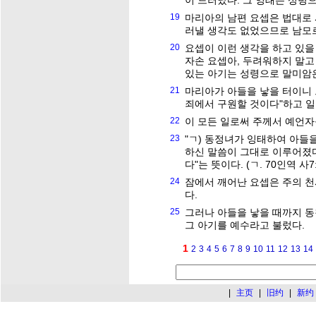
이 드러났다. 그 잉태는 성령
19
마리아의 남편 요셉은 법대로 
러낼 생각도 없었으므로 남모
20
요셉이 이런 생각을 하고 있을
자손 요셉아, 두려워하지 말고
있는 아기는 성령으로 말미암은
21
마리아가 아들을 낳을 터이니 
죄에서 구원할 것이다"하고 일
22
이 모든 일로써 주께서 예언자
23
"ㄱ) 동정녀가 잉태하여 아들
하신 말씀이 그대로 이루어졌다
다"는 뜻이다. (ㄱ. 70인역 사7:
24
잠에서 깨어난 요셉은 주의 천
다.
25
그러나 아들을 낳을 때까지 
그 아기를 예수라고 불렀다.
1
2
3
4
5
6
7
8
9
10
11
12
13
14
|
主页
|
旧约
|
新约