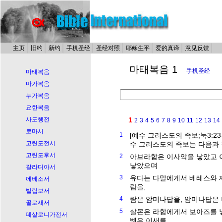
主页
旧约
新约
手机圣经
圣经对照
耶稣生平
爱的真谛
意见反馈
마태복음 1
手机圣经
마태복음
마가복음
누가복음
요한복음
사도행전
1
2
3
4
5
6
7
8
9
10
11
12
13
14
로마서
1
[예수 그리스도의 족보;눅3:2
고린도전서
수 그리스도의 족보는 다음과 
고린도후서
2
아브라함은 이사악을 낳았고 
낳았으며
갈라디아서
3
유다는 다말에게서 베레스와 
에베소서
람을,
빌립보서
4
람은 암미나답을, 암미나답은
골로새서
5
살몬은 라합에게서 보아즈를 
데살로니가전서
벳은 이새를,