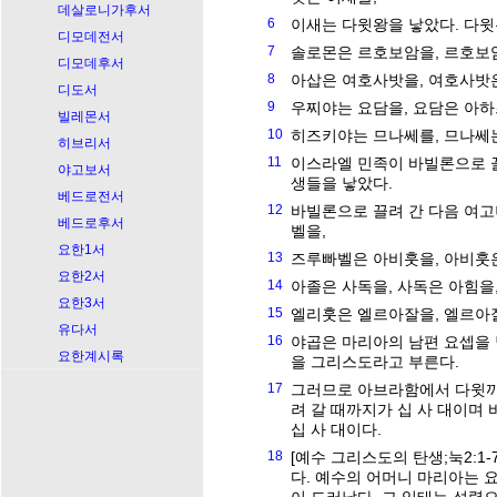
데살로니가후서
6
이새는 다윗왕을 낳았다. 다
디모데전서
7
솔로몬은 르호보암을, 르호보암
디모데후서
8
아삽은 여호사밧을, 여호사밧은
디도서
9
우찌야는 요담을, 요담은 아하
빌레몬서
10
히즈키야는 므나쎄를, 므나쎄는
히브리서
11
이스라엘 민족이 바빌론으로 
야고보서
생들을 낳았다.
베드로전서
12
바빌론으로 끌려 간 다음 여
베드로후서
벨을,
요한1서
13
즈루빠벨은 아비훗을, 아비훗
요한2서
14
아졸은 사독을, 사독은 아힘을
요한3서
15
엘리훗은 엘르아잘을, 엘르아
유다서
16
야곱은 마리아의 남편 요셉을
요한계시록
을 그리스도라고 부른다.
17
그러므로 아브라함에서 다윗까
려 갈 때까지가 십 사 대이며
십 사 대이다.
18
[예수 그리스도의 탄생;눅2:1
다. 예수의 어머니 마리아는 