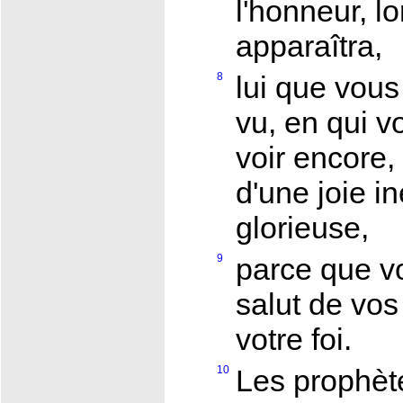
l'honneur, l
apparaîtra,
8
lui que vous
vu, en qui v
voir encore,
d'une joie in
glorieuse,
9
parce que v
salut de vos
votre foi.
10
Les prophète