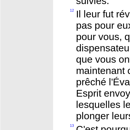
suivies.
12
Il leur fut r
pas pour e
pour vous, qu
dispensateu
que vous on
maintenant 
prêché l'Éva
Esprit envoy
lesquelles l
plonger leur
13
C'est pourqu