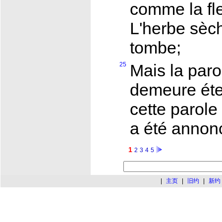
comme la fle
L'herbe sèche
tombe;
25
Mais la par
demeure éte
cette parole
a été annonc
1
2
3
4
5
|
主页
|
旧约
|
新约