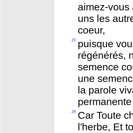
aimez-vous
uns les autr
coeur,
23
puisque vou
régénérés, 
semence cor
une semence
la parole viv
permanente 
24
Car Toute c
l'herbe, Et t