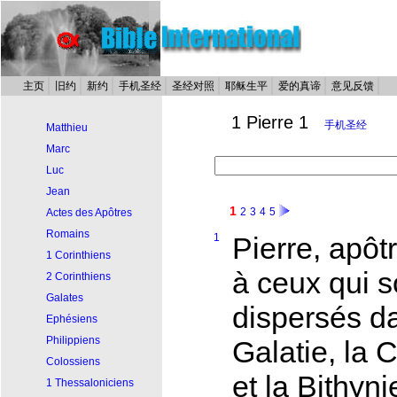
主页
旧约
新约
手机圣经
圣经对照
耶稣生平
爱的真谛
意见反馈
1 Pierre 1
手机圣经
Matthieu
Marc
Luc
Jean
1
2
3
4
5
Actes des Apôtres
Romains
1
Pierre, apôt
1 Corinthiens
à ceux qui s
2 Corinthiens
Galates
dispersés da
Ephésiens
Philippiens
Galatie, la 
Colossiens
et la Bithyni
1 Thessaloniciens