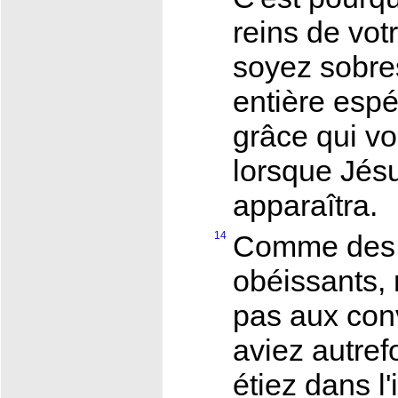
reins de vo
soyez sobre
entière esp
grâce qui vo
lorsque Jésu
apparaîtra.
14
Comme des 
obéissants,
pas aux con
aviez autref
étiez dans l