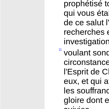
prophétisé t
qui vous étai
de ce salut l
recherches e
investigatio
11
voulant sond
circonstanc
l'Esprit de C
eux, et qui a
les souffran
gloire dont e