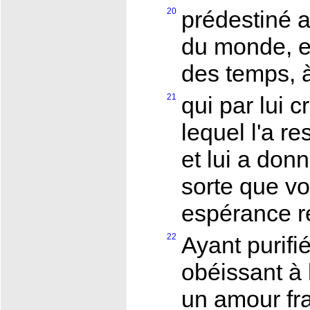
20
prédestiné a
du monde, et
des temps, 
21
qui par lui 
lequel l'a r
et lui a donn
sorte que vot
espérance r
22
Ayant purif
obéissant à 
un amour fra