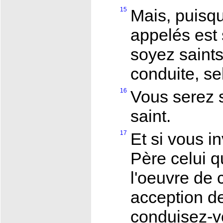
15
Mais, puisqu
appelés est 
soyez saints
conduite, sel
16
Vous serez s
saint.
17
Et si vous 
Père celui q
l'oeuvre de
acception d
conduisez-v