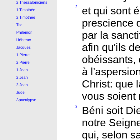
2 Thessaloniciens
2
et qui sont é
1 Timothée
2 Timothée
prescience d
Tite
par la sancti
Philémon
Hébreux
afin qu'ils 
Jacques
1 Pierre
obéissants, e
2 Pierre
à l'aspersio
1 Jean
2 Jean
Christ: que l
3 Jean
vous soient 
Jude
Apocalypse
3
Béni soit Di
notre Seigne
qui, selon s