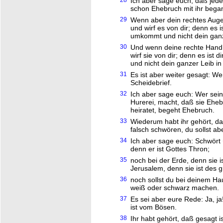
28
Ich aber sage euch, daß jeder
schon Ehebruch mit ihr bega
29
Wenn aber dein rechtes Auge 
und wirf es von dir; denn es i
umkommt und nicht dein ganze
30
Und wenn deine rechte Hand d
wirf sie von dir; denn es ist
und nicht dein ganzer Leib in
31
Es ist aber weiter gesagt: We
Scheidebrief.
32
Ich aber sage euch: Wer sein
Hurerei, macht, daß sie Ehe
heiratet, begeht Ehebruch.
33
Wiederum habt ihr gehört, daß
falsch schwören, du sollst ab
34
Ich aber sage euch: Schwört
denn er ist Gottes Thron;
35
noch bei der Erde, denn sie 
Jerusalem, denn sie ist des 
36
noch sollst du bei deinem Ha
weiß oder schwarz machen.
37
Es sei aber eure Rede: Ja, ja
ist vom Bösen.
38
Ihr habt gehört, daß gesagt