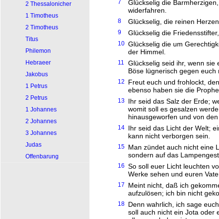
7
Glückselig die Barmherzigen,
2 Thessalonicher
widerfahren.
1 Timotheus
8
Glückselig, die reinen Herze
2 Timotheus
9
Glückselig die Friedensstift
Titus
10
Glückselig die um Gerechtigkei
Philemon
der Himmel.
Hebraeer
11
Glückselig seid ihr, wenn si
Böse lügnerisch gegen euch 
Jakobus
12
Freut euch und frohlockt, de
1 Petrus
ebenso haben sie die Prophet
2 Petrus
13
Ihr seid das Salz der Erde; w
womit soll es gesalzen werde
1 Johannes
hinausgeworfen und von den
2 Johannes
14
Ihr seid das Licht der Welt; e
3 Johannes
kann nicht verborgen sein.
Judas
15
Man zündet auch nicht eine L
sondern auf das Lampengestell
Offenbarung
16
So soll euer Licht leuchten 
Werke sehen und euren Vater,
17
Meint nicht, daß ich gekomm
aufzulösen; ich bin nicht ge
18
Denn wahrlich, ich sage euch
soll auch nicht ein Jota oder