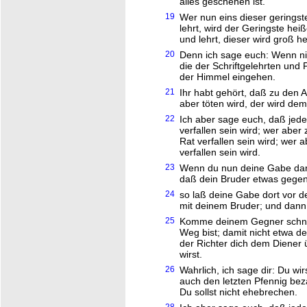
alles geschehen ist.
19
Wer nun eins dieser gerings
lehrt, wird der Geringste hei
und lehrt, dieser wird groß 
20
Denn ich sage euch: Wenn nich
die der Schriftgelehrten und P
der Himmel eingehen.
21
Ihr habt gehört, daß zu den Al
aber töten wird, der wird dem 
22
Ich aber sage euch, daß jede
verfallen sein wird; wer abe
Rat verfallen sein wird; wer 
verfallen sein wird.
23
Wenn du nun deine Gabe darbr
daß dein Bruder etwas gegen
24
so laß deine Gabe dort vor d
mit deinem Bruder; und dann
25
Komme deinem Gegner schnel
Weg bist; damit nicht etwa d
der Richter dich dem Diener 
wirst.
26
Wahrlich, ich sage dir: Du wi
auch den letzten Pfennig beza
Du sollst nicht ehebrechen.