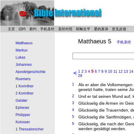
主页
旧约
新约
手机圣经
圣经对照
耶稣生平
爱的真谛
意见反馈
Matthaeus 5
手机圣经
Matthaeus
Markus
Lukas
Johannes
5
1
2
3
4
6
7
8
9
10
11
12
13
14
Apostelgeschichte
28
Roemers
1
Als er aber die Volksmengen s
1 Korinther
gesetzt hatte, traten seine J
2 Korinther
2
Und er tat seinen Mund auf, l
Galater
3
Glückselig die Armen im Geist
Epheser
4
Glückselig die Trauernden, d
Philipper
5
Glückselig die Sanftmütigen,
Kolosser
6
Glückselig, die nach der Ger
werden gesättigt werden.
1 Thessalonicher