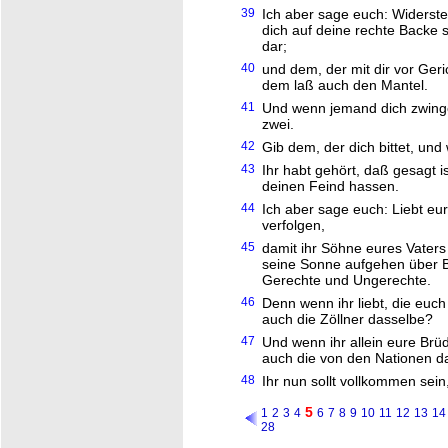
39
Ich aber sage euch: Widerst
dich auf deine rechte Backe 
dar;
40
und dem, der mit dir vor Ger
dem laß auch den Mantel.
41
Und wenn jemand dich zwinge
zwei.
42
Gib dem, der dich bittet, und 
43
Ihr habt gehört, daß gesagt i
deinen Feind hassen.
44
Ich aber sage euch: Liebt eur
verfolgen,
45
damit ihr Söhne eures Vaters 
seine Sonne aufgehen über B
Gerechte und Ungerechte.
46
Denn wenn ihr liebt, die euch
auch die Zöllner dasselbe?
47
Und wenn ihr allein eure Brü
auch die von den Nationen d
48
Ihr nun sollt vollkommen sein
5
1
2
3
4
6
7
8
9
10
11
12
13
14
28